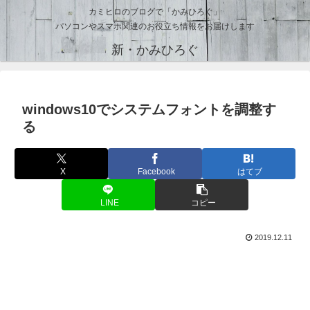
カミヒロのブログで「かみひろぐ」
パソコンやスマホ関連のお役立ち情報をお届けします
新・かみひろぐ
windows10でシステムフォントを調整す
る
X
Facebook
はてブ
LINE
コピー
2019.12.11