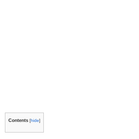
Contents
[
hide
]