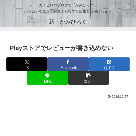
カミヒロのブログで「かみひろぐ」
パソコンやスマホ関連のお役立ち情報をお届けします
新・かみひろぐ
Playストアでレビューが書き込めない
X
Facebook
はてブ
LINE
コピー
2016.12.27