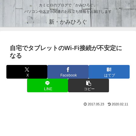
カミヒロのブログで「かみひろぐ」
パソコンやスマホ関連のお役立ち情報をお届けします
新・かみひろぐ
自宅でタブレットのWi-Fi接続が不安定に
なる
X
Facebook
はてブ
LINE
コピー
2017.05.23
2020.02.11