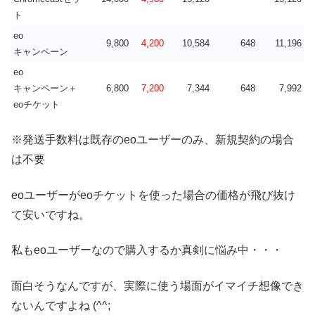
ト
eo
9,800
4,200
10,584
648
11,196
キャンペーン
eo
キャンペーン＋
6,800
7,200
7,344
648
7,992
eoチケット
※発送手数料は既存のeoユーザーのみ、新規契約の場合
は不要
eoユーザーがeoチケットを使った場合の価格が飛び抜け
て安いですね。
私もeoユーザーなので購入するか真剣に悩み中・・・
面白そうなんですが、実際に使う場面がイマイチ想像でき
ないんですよね (^^;