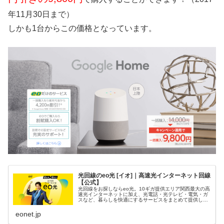
年11月30日まで）
しかも1台からこの価格となっています。
光回線のeo光 [イオ]｜高速光インターネット回線
【公式】
光回線をお探しならeo光。10ギガ提供エリア関西最大の高
速光インターネットに加え、光電話・光テレビ・電気・ガ
スなど、暮らしを快適にするサービスをまとめて提供して
います。
eonet.jp