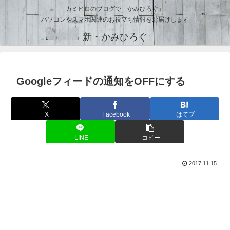
カミヒロのブログで「かみひろぐ」
パソコンやスマホ関連のお役立ち情報をお届けします
新・かみひろぐ
Googleフィードの通知をOFFにする
X
Facebook
はてブ
LINE
コピー
2017.11.15