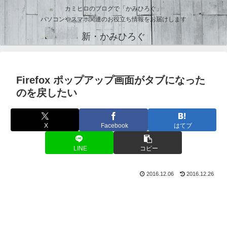
カミヒロのブログで「かみひろぐ」
パソコンやスマホ関連のお役立ち情報をお届けします
新・かみひろぐ
Firefox ポップアップ画面がタブになった
のを戻したい
X
Facebook
はてブ
LINE
コピー
2016.12.06
2016.12.26