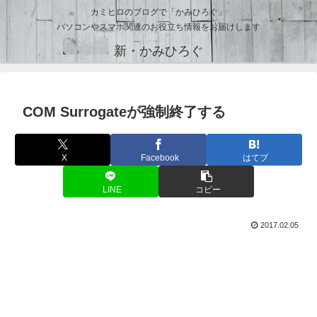
カミヒロのブログで「かみひろぐ」
パソコンやスマホ関連のお役立ち情報をお届けします
新・かみひろぐ
COM Surrogateが強制終了する
X
Facebook
はてブ
LINE
コピー
2017.02.05